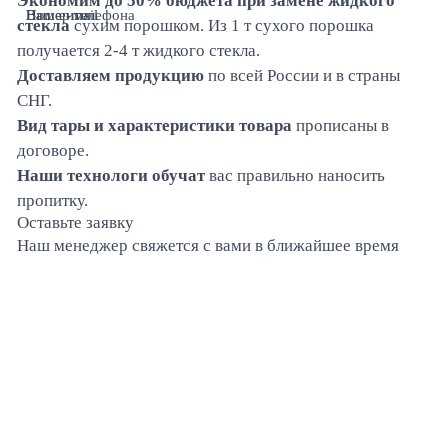
Экономим до 50% бюджета при замене жидкого
Ваше имя
Номер телефона
Ваш e-mail
стекла
сухим порошком. Из 1 т сухого порошка
получается 2-4 т жидкого стекла.
Доставляем продукцию
по всей России и в страны
СНГ.
Вид тары и характеристики товара
прописаны в
договоре.
Наши технологи обучат
вас правильно наносить
пропитку.
Оставьте заявку
Наш менеджер свяжется с вами в ближайшее время