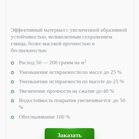
Метасиликат натрия и калия Silex
Кремнезоль
Эффективный материал с увеличенной абразивной
устойчивостью, великолепным сохранением
Сухие порошки для производства жидкого стекла
глянца, более высокой прочностью и
Химия для производства СМС
беспыльностью
2
Расход 50 — 200 грамм на м
COMIXSIL CAR
Уменьшение истираемости по массе до 25 %
Комплексообразователь COMIXSIL
Уменьшение истираемости по высоте до 25 %
Экологичный умягчитель Сomixsil
Увеличение прочности на сжатие до 40 %
Водостойкость покрытия увеличивается до 50
Сорбенты и стабилизаторы грунта
%
Обеспыливание 100 %
Заказать
Ремонт бетонных промышленных полов