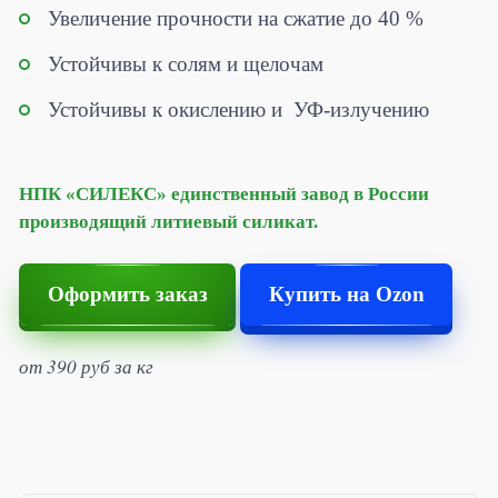
Увеличение прочности на сжатие до 40 %
Устойчивы к солям и щелочам
Жидкое стекло
Устойчивы к окислению и УФ-излучению
Жидкое стекло калиевое
Жидкое стекло литиевое
НПК «СИЛЕКС» единственный завод в России
производящий литиевый силикат.
Жидкое стекло натриевое
Оформить заказ
Купить на Ozon
Эмульсии
Эмульсии для цементных и деревянных материалов
от 390 руб за кг
Силиконовые эмульсии для Автохимии
Силиконовые эмульсии PROSIL для производства
косметики