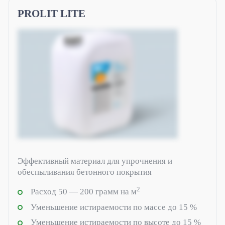
Силиконовые эмульсии PROSIL для производства
краски и штукатурки
PROLIT LITE
Строительные решения
Топпинг TOPSIL
Универсальная гидрофобная пропитка Ligera
Ceramic
Гидрофобизаторы для металла Ligera Ceramic
Metall
Огнебиозащита Ligera Ceramic BIO
Эффективный материал для упрочнения и
Литиевая пропитка PROLIT
обеспыливания бетонного покрытия
Финишные лаки
2
Расход 50 — 200 грамм на м
Пропитка упрочнитель PROSIL
Уменьшение истираемости по массе до 15 %
Уменьшение истираемости по высоте до 15 %