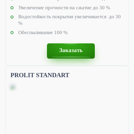
Кюринг PROSIL PROTECT
Увеличение прочности на сжатие до 30 %
Гидроизолирующий гель ONESIL CONSTRUCTION
Водостойкость покрытия увеличивается до 30
%
Упрочняющая грунтовка Prosil
Обеспыливание 100 %
Нефтяные решения
Заказать
Гелеобразователь “ONESIL”
Силикатные растворы
PROLIT STANDART
Гидрофобизирующая кремнийорганическая
жидкость (ГКЖ)
Ингибирующая добавка HISOL HC
Сухие кольматирующие составы COLMIX
Изолирующие составы для продуктивных пластов
CОLMIX ISOLATE