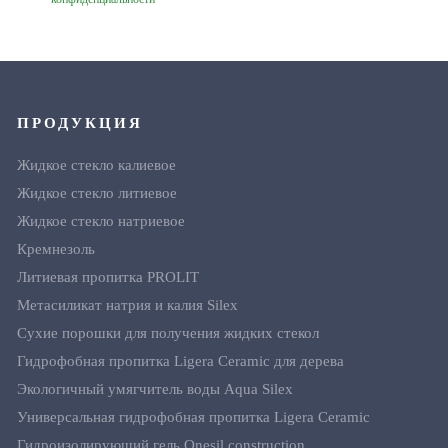
ПРОДУКЦИЯ
Жидкое стекло калиевое
Жидкое стекло литиевое
Жидкое стекло натриевое
Кремнезоль
Литиевая пропитка PROLIT
Метасиликат натрия и калия Silex
Сухие порошки для получения жидких стекол
Гидрофобная пропитка Ligera Ceramic для дерева
Экологичный умягчитель воды Aqua Silex
Универсальная гидрофобная пропитка Ligera Ceramic
Гидроизолирующий гель Onesil construction