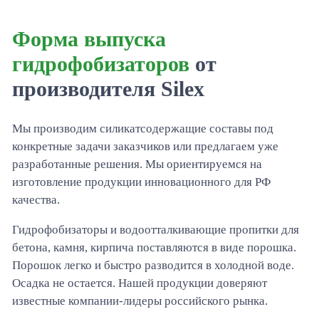
Силиконовые эмульсии PROSIL для производства
краски и штукатурки
Форма выпуска
Строительные решения
гидрофобизаторов
от
производителя Silex
Топпинг TOPSIL
Универсальная гидрофобная пропитка Ligera
Мы производим силикатсодержащие составы под
Ceramic
конкретные задачи заказчиков или предлагаем уже
Гидрофобизаторы для металла Ligera Ceramic
разработанные решения. Мы ориентируемся на
Metall
изготовление продукции инновационного для РФ
качества.
Огнебиозащита Ligera Ceramic BIO
Гидрофобизаторы и водоотталкивающие пропитки для
Литиевая пропитка PROLIT
бетона, камня, кирпича поставляются в виде порошка.
Финишные лаки
Порошок легко и быстро разводится в холодной воде.
Осадка не остается. Нашей продукции доверяют
Пропитка упрочнитель PROSIL
известные компании-лидеры российского рынка.