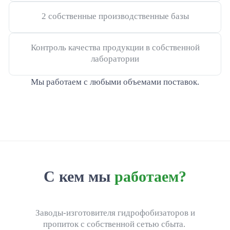
2 собственные производственные базы
Метасиликат натрия и калия Silex
Кремнезоль
Контроль качества продукции в собственной
лаборатории
Сухие порошки для производства жидкого стекла
Мы работаем с любыми объемами поставок.
Химия для производства СМС
COMIXSIL CAR
Комплексообразователь COMIXSIL
Экологичный умягчитель Сomixsil
С кем мы
работаем?
Сорбенты и стабилизаторы грунта
Заводы-изготовителя гидрофобизаторов и
пропиток с собственной сетью сбыта.
Ремонт бетонных промышленных полов