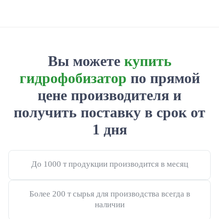
Кюринг PROSIL PROTECT
Гидроизолирующий гель ONESIL CONSTRUCTION
Упрочняющая грунтовка Prosil
Вы можете
купить
Нефтяные решения
гидрофобизатор
по прямой
Гелеобразователь “ONESIL”
цене производителя
и
получить поставку в срок от
Силикатные растворы
1 дня
Гидрофобизирующая кремнийорганическая
жидкость (ГКЖ)
Ингибирующая добавка HISOL HC
До 1000 т продукции производится в месяц
Сухие кольматирующие составы COLMIX
Более 200 т сырья для производства всегда в
Изолирующие составы для продуктивных пластов
наличии
CОLMIX ISOLATE