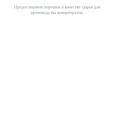
Предоставляем порошок в качестве сырья для
Фрезеровка бетона и бетонного пола
производства концентратов.
Шлифовка бетона
Перемешивание сыпучих и жидких материалов