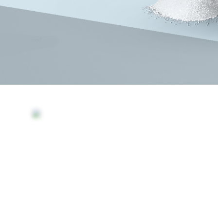
Жидкое стекло
Жидкое стекло калиевое
Жидкое стекло литиевое
Жидкое стекло натриевое
Эмульсии
Эмульсии для цементных и деревянных материалов
Силиконовые эмульсии для Автохимии
Силиконовые эмульсии PROSIL для производства
косметики