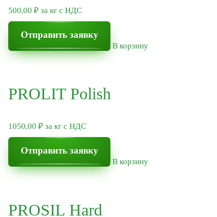
500,00
₽
за кг
с НДС
Метасиликат натрия и калия Silex
Отправить заявку
Кремнезоль
В корзину
Сухие порошки для производства жидкого стекла
Химия для производства СМС
PROLIT Polish
COMIXSIL CAR
Комплексообразователь COMIXSIL
1050,00
₽
за кг
с НДС
Экологичный умягчитель Сomixsil
Отправить заявку
В корзину
Сорбенты и стабилизаторы грунта
PROSIL Hard
Ремонт бетонных промышленных полов