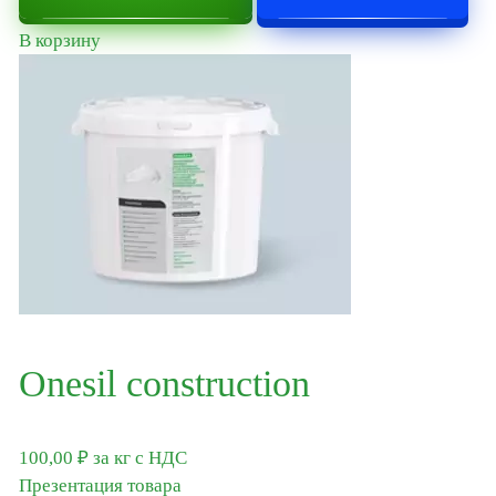
Силиконовые эмульсии PROSIL для производства
краски и штукатурки
В корзину
Строительные решения
Топпинг TOPSIL
Универсальная гидрофобная пропитка Ligera
Ceramic
Гидрофобизаторы для металла Ligera Ceramic
Metall
Огнебиозащита Ligera Ceramic BIO
Литиевая пропитка PROLIT
Onesil construction
Финишные лаки
Пропитка упрочнитель PROSIL
100,00
₽
за кг
с НДС
Презентация товара