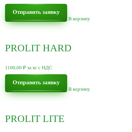
Кюринг PROSIL PROTECT
Отправить заявку
Гидроизолирующий гель ONESIL CONSTRUCTION
В корзину
Упрочняющая грунтовка Prosil
Нефтяные решения
PROLIT HARD
Гелеобразователь “ONESIL”
Силикатные растворы
1100,00
₽
за кг
с НДС
Гидрофобизирующая кремнийорганическая
Отправить заявку
жидкость (ГКЖ)
В корзину
Ингибирующая добавка HISOL HC
Сухие кольматирующие составы COLMIX
PROLIT LITE
Изолирующие составы для продуктивных пластов
CОLMIX ISOLATE