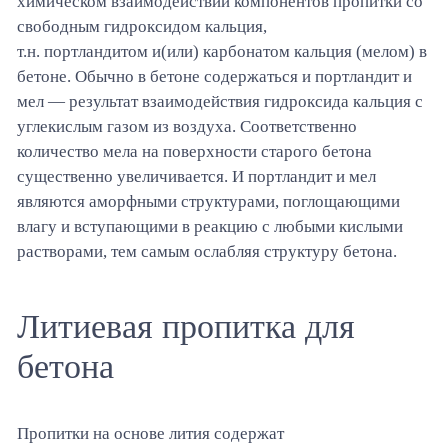
химическом взаимодействии компонентов пропитки со
свободным гидрокси
дом кальция,
т.н.
портландитом
и(или) карбонатом кальция (мелом) в
бетоне. Обычно в бетоне содержаться и
портландит
и
мел — результат взаимодействия гидроксида кальция с
углекислым газом из воздуха. Соответственно
количество мела на поверхности старого бетона
существенно увеличивается. И
портландит
и мел
являются аморфными структурами, поглощающими
влагу и вступающими в реакцию с любыми кислыми
растворами, тем самым ослабляя структуру бетона.
Литиевая пропитка для
бетона
Пропитки на основе лития содержат