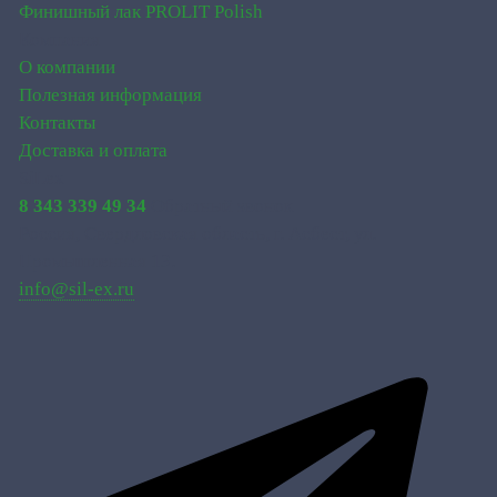
Финишный лак PROLIT Polish
Компания
О компании
Полезная информация
Контакты
Доставка и оплата
SiLex
8 343 339 49 34
Обратный звонок
Россия, Свердловская область, г. Асбест, ул.
Промышленная 13.
info@sil-ex.ru