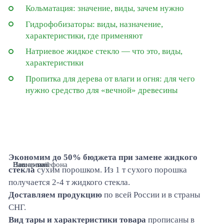
Кольматация: значение, виды, зачем нужно
Гидрофобизаторы: виды, назначение,
характеристики, где применяют
Натриевое жидкое стекло — что это, виды,
характеристики
Пропитка для дерева от влаги и огня: для чего
нужно средство для «вечной» древесины
Экономим до 50% бюджета при замене жидкого
Ваше имя
Номер телефона
Ваш e-mail
стекла
сухим порошком. Из 1 т сухого порошка
получается 2-4 т жидкого стекла.
Доставляем продукцию
по всей России и в страны
СНГ.
Вид тары и характеристики товара
прописаны в